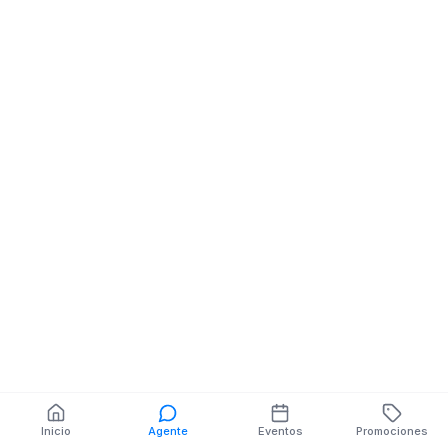
Fabricas De Jeans
ENTRADA AL TAMBO
LOCAL 02-1
PANAMERICANA SUR
VIA A BANOS
También puedes buscar:
Banco del Barrio
Farmacias cerca
Cajeros
Dónde comer
Talleres mecánicos
Inicio
Agente
Eventos
Promociones