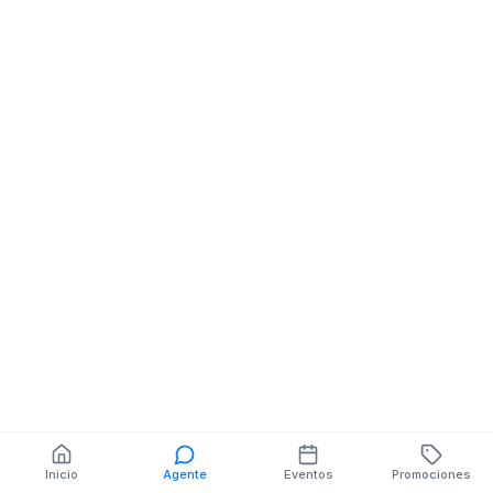
SANDYS
Abaceria Despensa
Abarrotes
EPLICACHIMA NE
JORGE CHACON
También puedes buscar:
Banco del Barrio
Farmacias cerca
Cajeros
Dónde comer
Talleres mecánicos
Inicio
Agente
Eventos
Promociones