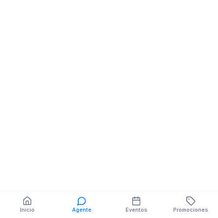
Bar Cafebar
Bar Cafebar
Cl 26 De Septiembre
Av Elias Escoba
También puedes buscar:
Banco del Barrio
Farmacias cerca
Cajeros
Dónde comer
Talleres mecánicos
Inicio
Agente
Eventos
Promociones