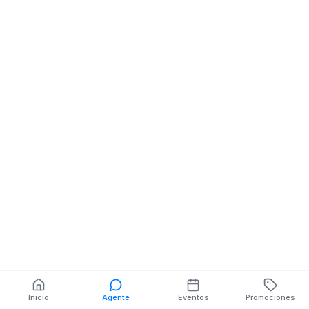
CALLE 9 DE OCTUBRE
CALLE 9 DE O
Y Y CALLE 2 DE
Y SUCRE MZ.S/N
AGOSTO
También puedes buscar:
Banco del Barrio
Farmacias cerca
Cajeros
Dónde comer
Talleres mecánicos
Inicio
Agente
Eventos
Promociones