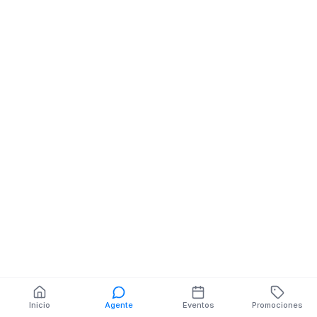
Celulares
Celulares
GARCIA MORENO NE
PLAZA ACOSTA
GONZALES SUAREZ
GONZALES SU
También puedes buscar:
Banco del Barrio
Farmacias cerca
Cajeros
Dónde comer
Talleres mecánicos
Inicio
Agente
Eventos
Promociones