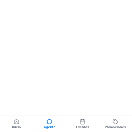
Celulares
ABDON CALDERON 4-
16 RAMON BORRERO
También puedes buscar:
Banco del Barrio
Farmacias cerca
Cajeros
Dónde comer
Talleres mecánicos
Inicio
Agente
Eventos
Promociones