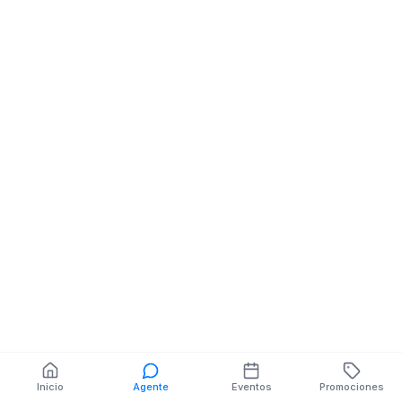
Papelerias
Papelerias
9 DE OCTUBRE NE 24
9 DE OCTUBRE 
DE MAYO
DE MAYO
También puedes buscar:
Banco del Barrio
Farmacias cerca
Cajeros
Dónde comer
Talleres mecánicos
Inicio
Agente
Eventos
Promociones