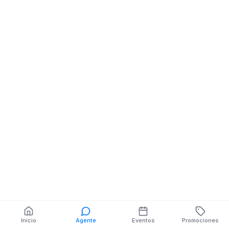
Restaurantes
Av Quito y Roca
Rocafuerte entre av
Quito y 9 de Mayo
También puedes buscar:
Banco del Barrio
Farmacias cerca
Cajeros
Dónde comer
Talleres mecánicos
Inicio
Agente
Eventos
Promociones