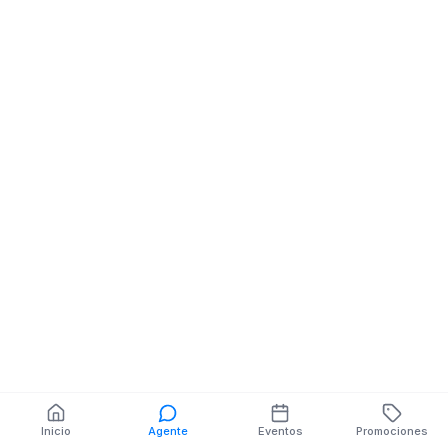
Celulares
Celulares
CALLE 10 DE AGOSTO
MUNICIPALIDAD
NE MACHALA
ROCAFUERTE
También puedes buscar:
Banco del Barrio
Farmacias cerca
Cajeros
Dónde comer
Talleres mecánicos
Inicio
Agente
Eventos
Promociones