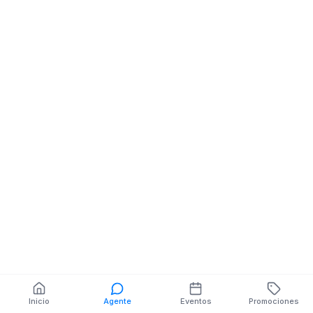
Distribuidora De
Distribuidora De
Licores
Licores
Centro Moraspungo
Centro Moraso
Via San Alberto
Primero De Jun
Moraspungo
También puedes buscar:
Banco del Barrio
Farmacias cerca
Cajeros
Dónde comer
Talleres mecánicos
Inicio
Agente
Eventos
Promociones