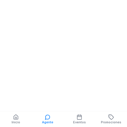
DOMINGO CELI NE
MANUEL VIVANCO
También puedes buscar:
Banco del Barrio
Farmacias cerca
Cajeros
Dónde comer
Talleres mecánicos
Inicio
Agente
Eventos
Promociones