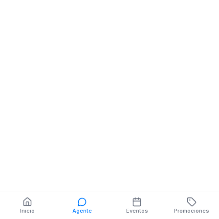
CATACOCHA,DOMINGO
CELI,0,ADRIANO
VALAREZ
También puedes buscar:
Banco del Barrio
Farmacias cerca
Cajeros
Dónde comer
Talleres mecánicos
Inicio
Agente
Eventos
Promociones