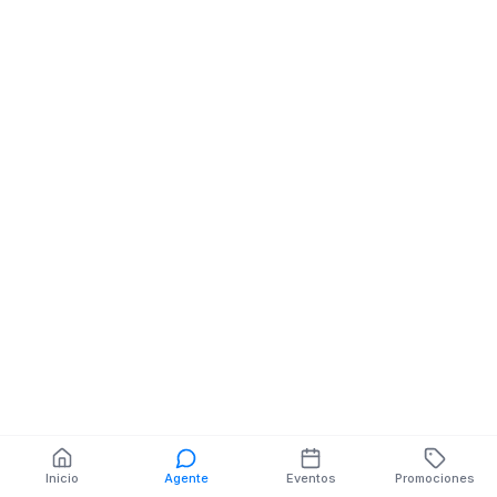
Tienda
Tienda
Mercado/ Pedro
Av Fausto E Pin
castro y rosa borja
Palestina / Av F
Pinto Palestina
También puedes buscar:
Banco del Barrio
Farmacias cerca
Cajeros
Dónde comer
Talleres mecánicos
Inicio
Agente
Eventos
Promociones