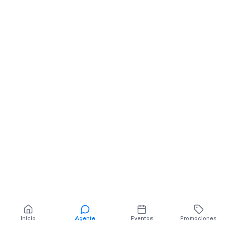
Farmacias
Farmacias
MERCADILLO NE ELOY
12 DE FEBRERO
ALFARO
ELOY ALFARO 
V.SN
También puedes buscar:
Banco del Barrio
Farmacias cerca
Cajeros
Dónde comer
Talleres mecánicos
Inicio
Agente
Eventos
Promociones