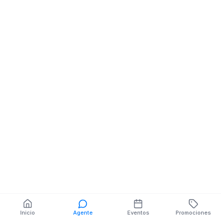
Distribuidora De
Distribuidora De
Licores
Licores
Turismo Ecologico
12 De Noviembr
Yasuni S/n Y Nicolas
De Octubre S/n 
Torres Esq
Sergio Saenz
También puedes buscar:
Banco del Barrio
Farmacias cerca
Cajeros
Dónde comer
Talleres mecánicos
Inicio
Agente
Eventos
Promociones