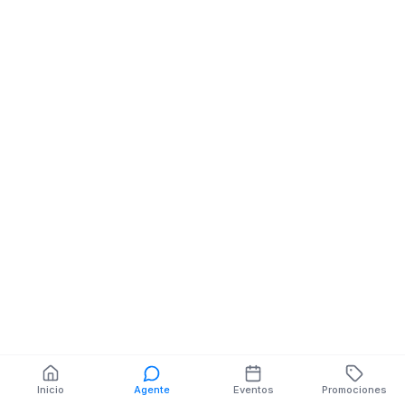
ESTEBAN MORALES Y
Restaurantes
ESTHER ULLAURI
En A OÑa Km.. 1
FRENTE
Via A Loja
También puedes buscar:
Banco del Barrio
Farmacias cerca
Cajeros
Dónde comer
Talleres mecánicos
Inicio
Agente
Eventos
Promociones