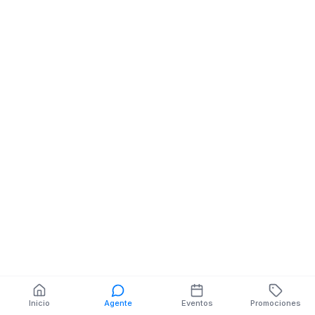
Bazar Variedades
Bazar Variedad
ROSA ARICA NE AV.
RIOBAMBA NE 
REINA DEL CISNE
También puedes buscar:
Banco del Barrio
Farmacias cerca
Cajeros
Dónde comer
Talleres mecánicos
Inicio
Agente
Eventos
Promociones