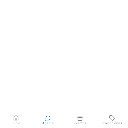
Bar Cafebar
Lauro Guerrero 
Colombia
Isidro Ayora 13-14
Manuel Vivanco
También puedes buscar:
Banco del Barrio
Farmacias cerca
Cajeros
Dónde comer
Talleres mecánicos
Inicio
Agente
Eventos
Promociones