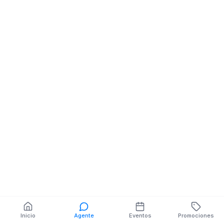
Cabinas Internet
Telecomunicaci
Trelefonicas
VELASCO IBARR
AV. RIO AMAZONAS
RENAN OLMED
MZ 15 SL 17 JUAN
FERNANDEZ
También puedes buscar:
Banco del Barrio
Farmacias cerca
Cajeros
Dónde comer
Talleres mecánicos
Inicio
Agente
Eventos
Promociones