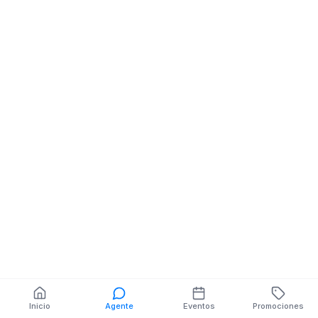
7 DE NOVIEMBRE NE
TARQUI
También puedes buscar:
Banco del Barrio
Farmacias cerca
Cajeros
Dónde comer
Talleres mecánicos
Inicio
Agente
Eventos
Promociones