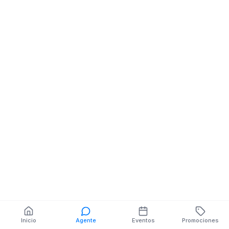
Celulares
Celulares
AV. PANAMERICANA NE
GUAYAQUIL NE
EMILIO GONZALEZ
CUENCA
También puedes buscar:
Banco del Barrio
Farmacias cerca
Cajeros
Dónde comer
Talleres mecánicos
Inicio
Agente
Eventos
Promociones