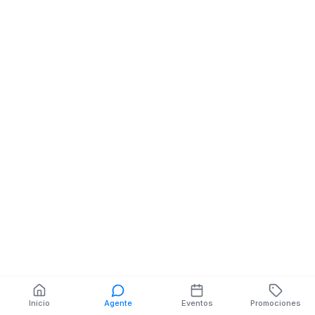
Abaceria Despensa
Abaceria Despe
Abarrotes
Abarrotes
BARRIO SAN MIGUEL
SUCRE NE QUI
NE CALLE HIGUERON
También puedes buscar:
Banco del Barrio
Farmacias cerca
Cajeros
Dónde comer
Talleres mecánicos
Inicio
Agente
Eventos
Promociones