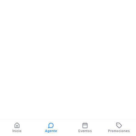
Minimercado
Minimercado
Minimarket
Minimarket
AV CARLOS PADRE
MANUEL ULLAU
SOLANO CALLE
QUEVEDO Y
GIRON
S/INTERSECCI
También puedes buscar:
Banco del Barrio
Farmacias cerca
Cajeros
Dónde comer
Talleres mecánicos
Inicio
Agente
Eventos
Promociones