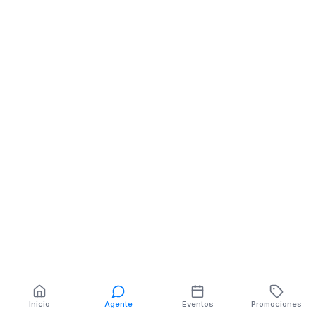
Celulares
JUAN DE LA CRUZ NE
24 DE MAYO
También puedes buscar:
Banco del Barrio
Farmacias cerca
Cajeros
Dónde comer
Talleres mecánicos
Inicio
Agente
Eventos
Promociones