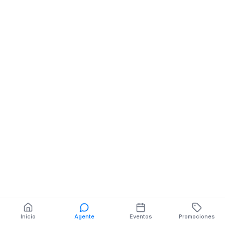
Tienda
Tienda
Las Esmeraldas / Mira
Mira / Panameri
Garcia Moreno
También puedes buscar:
Banco del Barrio
Farmacias cerca
Cajeros
Dónde comer
Talleres mecánicos
Inicio
Agente
Eventos
Promociones