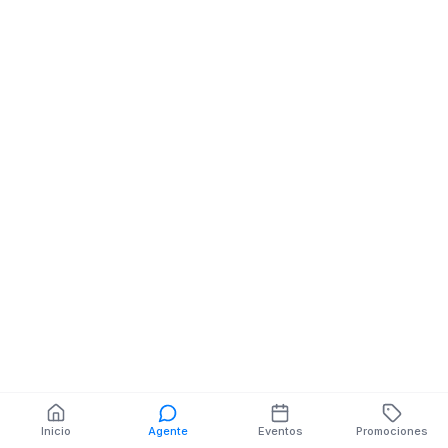
GA4CIA MORENO Y 12
Almacenes De 
DE FEBRERO MZ.SN
17 DE SEPTIEM
V.SN
ENTRE AZOGUE
BABAH
También puedes buscar:
Banco del Barrio
Farmacias cerca
Cajeros
Dónde comer
Talleres mecánicos
Inicio
Agente
Eventos
Promociones