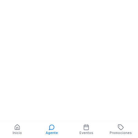
Almacenes De
Celulares
AV AMAZONAS O3-76
ANTONIO BENITES
También puedes buscar:
Banco del Barrio
Farmacias cerca
Cajeros
Dónde comer
Talleres mecánicos
Inicio
Agente
Eventos
Promociones