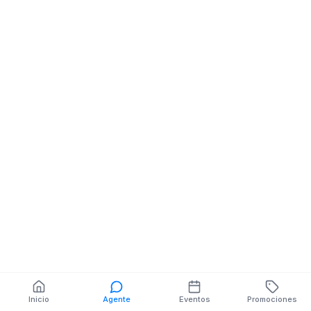
Trelefonicas
30 SEPTIEMBRE NE
MANUEL U GALLARDO
También puedes buscar:
Banco del Barrio
Farmacias cerca
Cajeros
Dónde comer
Talleres mecánicos
Inicio
Agente
Eventos
Promociones