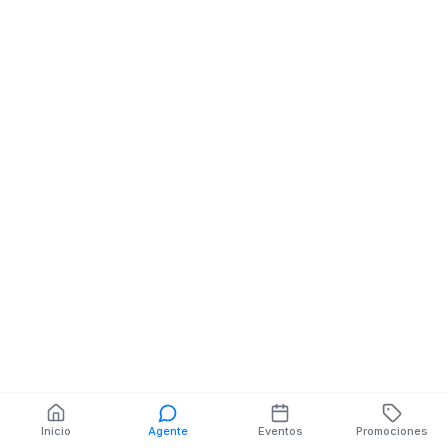
Opticas
Av 2 entre Calle 11 y 12
frente al Banco
Pichincha
También puedes buscar:
Banco del Barrio
Farmacias cerca
Cajeros
Dónde comer
Talleres mecánicos
Inicio
Agente
Eventos
Promociones