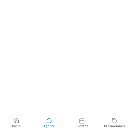
Gimnasios Gym
Barrio Umiña, calle 28
entre Av. Flavio Reyes
y Av. 30 (atrás del
edificio Bucanero)
También puedes buscar:
Banco del Barrio
Farmacias cerca
Cajeros
Dónde comer
Talleres mecánicos
Inicio
Agente
Eventos
Promociones