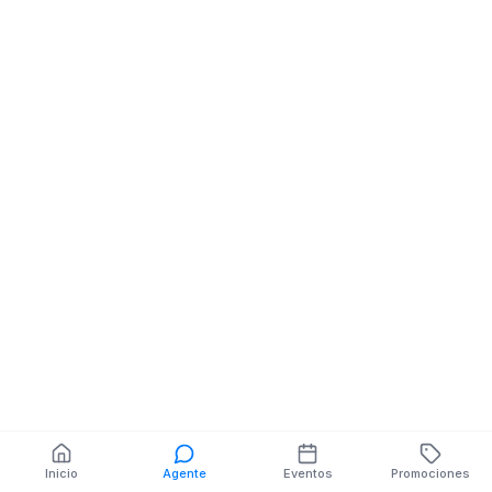
Cafeteria
AV CIRCUNVALACION
NE AV PRINCIPAL
También puedes buscar:
Banco del Barrio
Farmacias cerca
Cajeros
Dónde comer
Talleres mecánicos
Inicio
Agente
Eventos
Promociones