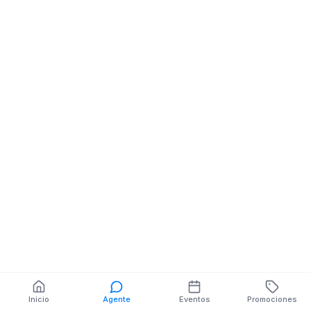
Avenida de la Cultura y
24 de Mayo
También puedes buscar:
Banco del Barrio
Farmacias cerca
Cajeros
Dónde comer
Talleres mecánicos
Inicio
Agente
Eventos
Promociones