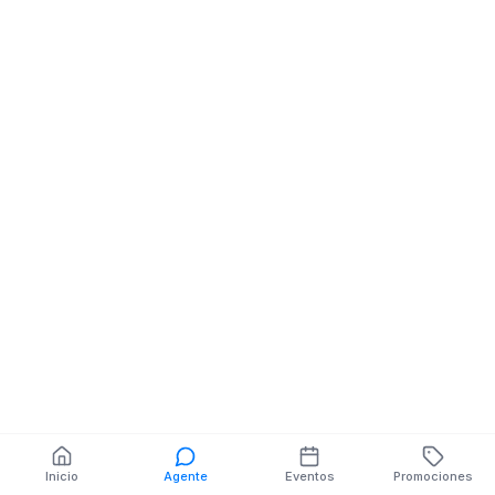
Limpieza 2
Circunvalacion sur.
Interseccion Pasaje y
Doceava Este.
Referencia Semaforo
Ciudadela El Bosque
También puedes buscar:
Banco del Barrio
Farmacias cerca
Cajeros
Dónde comer
Talleres mecánicos
Inicio
Agente
Eventos
Promociones