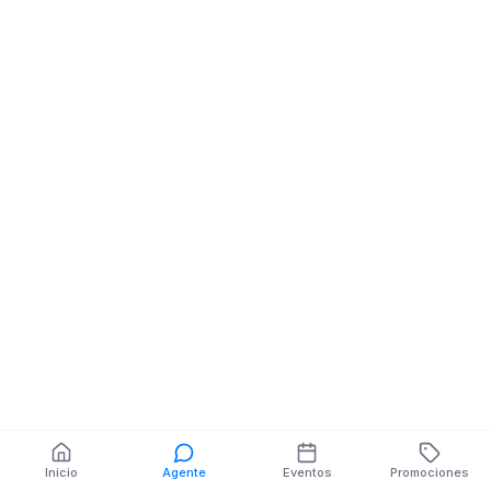
Motos
CIRCUNVALACION
SUR NE CALLE S/N
También puedes buscar:
Banco del Barrio
Farmacias cerca
Cajeros
Dónde comer
Talleres mecánicos
Inicio
Agente
Eventos
Promociones