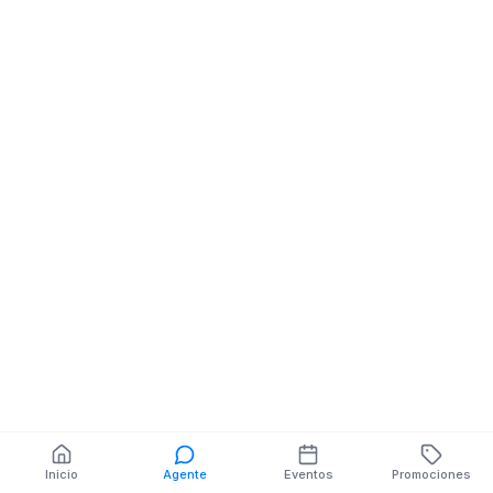
Licoreria
Licoreria
Centro / Av. 25 De
Guayakler Guay
Junio / Ayacucho Y
1249 Y Kleber F
Santa
También puedes buscar:
Banco del Barrio
Farmacias cerca
Cajeros
Dónde comer
Talleres mecánicos
Inicio
Agente
Eventos
Promociones