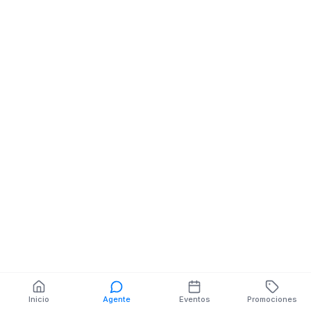
9 De Mayo E/Bolivar Y
Bar Cafebar
Pichincha
Colon / Arizaga
Manuel Serrano
También puedes buscar:
Banco del Barrio
Farmacias cerca
Cajeros
Dónde comer
Talleres mecánicos
Inicio
Agente
Eventos
Promociones