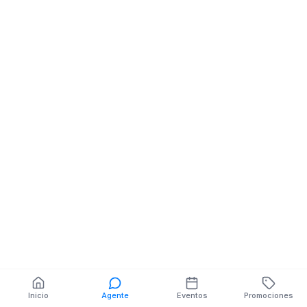
OLIVA FADUL AV
Accesorios Aut
ALEJANDRO CASTRO
9 DE MAYO Y 11
BENITES
NORTE MZ.SIN
NUMERO V
También puedes buscar:
Banco del Barrio
Farmacias cerca
Cajeros
Dónde comer
Talleres mecánicos
Inicio
Agente
Eventos
Promociones