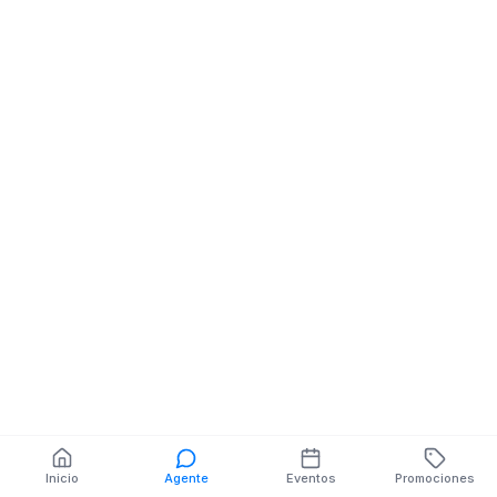
Telecomunicaciones
EMILIANO CORREA y
10 DE AGOSTO
También puedes buscar:
Banco del Barrio
Farmacias cerca
Cajeros
Dónde comer
Talleres mecánicos
Inicio
Agente
Eventos
Promociones