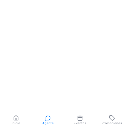
5 DE JUNIO Y Y AV EL
Bazares
TELEGRAFO MZ.15 V.1
BARRIO BELLAV
PRIMERO DE M
MZ.3
También puedes buscar:
Banco del Barrio
Farmacias cerca
Cajeros
Dónde comer
Talleres mecánicos
Inicio
Agente
Eventos
Promociones