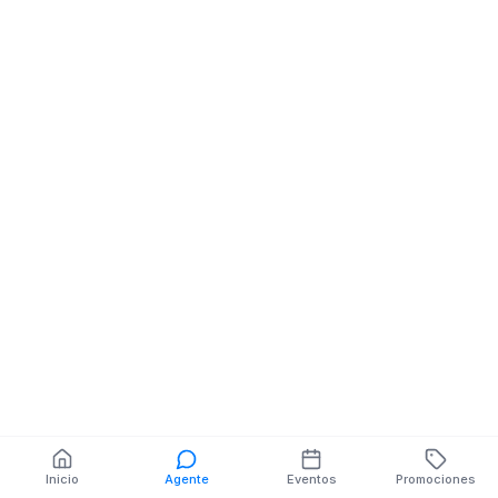
Plasticos
BERNARDO 12-76
LOURDES
También puedes buscar:
Banco del Barrio
Farmacias cerca
Cajeros
Dónde comer
Talleres mecánicos
Inicio
Agente
Eventos
Promociones