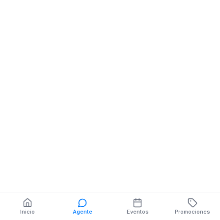
Papelerias
OLMEDO 12-76
LOURDES
También puedes buscar:
Banco del Barrio
Farmacias cerca
Cajeros
Dónde comer
Talleres mecánicos
Inicio
Agente
Eventos
Promociones