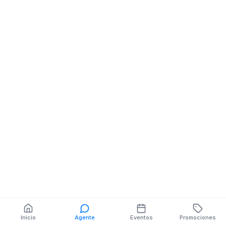
Papelerias
19 DE MAYO NE
MANABI
También puedes buscar:
Banco del Barrio
Farmacias cerca
Cajeros
Dónde comer
Talleres mecánicos
Inicio
Agente
Eventos
Promociones