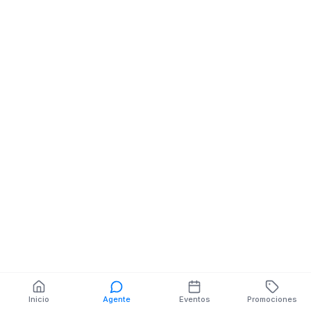
MISION CAPUCHIMA
MISION CAPUC
NE CRISTOBAL
NE ESTEFANIA
COLON
CRESPO
También puedes buscar:
Banco del Barrio
Farmacias cerca
Cajeros
Dónde comer
Talleres mecánicos
Inicio
Agente
Eventos
Promociones