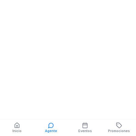
Almacenes
Almacenes
Comerciales
Comerciales
AV. HUALTACO SN
DUCHICELA NE
JOSE ESCALANTE
CONDOR MIRA
También puedes buscar:
Banco del Barrio
Farmacias cerca
Cajeros
Dónde comer
Talleres mecánicos
Inicio
Agente
Eventos
Promociones