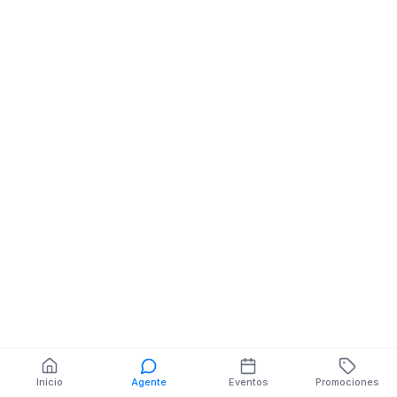
Almacenes
Comerciales
AV. 3 DE NOVIEMBRE
NE 4 DE MARZO
También puedes buscar:
Banco del Barrio
Farmacias cerca
Cajeros
Dónde comer
Talleres mecánicos
Inicio
Agente
Eventos
Promociones