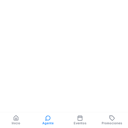
Bazar Variedades
Bazar Variedad
PEDRO LAZA NE
PADRE PLAZA N
AMAZONAS
OCTUBRE
También puedes buscar:
Banco del Barrio
Farmacias cerca
Cajeros
Dónde comer
Talleres mecánicos
Inicio
Agente
Eventos
Promociones