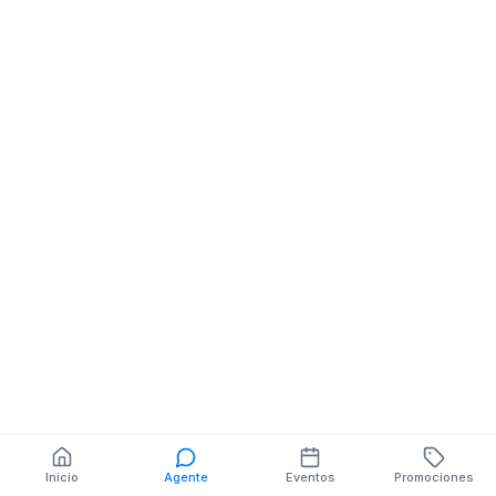
Electrodomesticos
AVE COLON Y
SALINAS MZ.38 V.7
También puedes buscar:
Banco del Barrio
Farmacias cerca
Cajeros
Dónde comer
Talleres mecánicos
Inicio
Agente
Eventos
Promociones