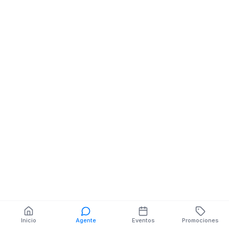
India Pau Marginal Al
Cl Simon Boliva
Rio
Cl Luntur
También puedes buscar:
Banco del Barrio
Farmacias cerca
Cajeros
Dónde comer
Talleres mecánicos
Inicio
Agente
Eventos
Promociones