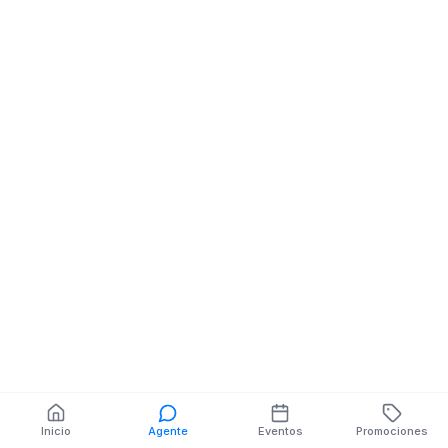
Tecnologia
Tecnologia
SUCRE 0 AVENIDA DEL
BOLIVAR 0 9 D
EJERCITO
También puedes buscar:
Banco del Barrio
Farmacias cerca
Cajeros
Dónde comer
Talleres mecánicos
Inicio
Agente
Eventos
Promociones