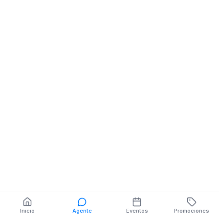
SUCRE Y PADRE
Restaurantes
FLORENTINO MZ.SN
PANAMERICANA 
V.SN
BOCATOMA MZ
V.SN
También puedes buscar:
Banco del Barrio
Farmacias cerca
Cajeros
Dónde comer
Talleres mecánicos
Inicio
Agente
Eventos
Promociones